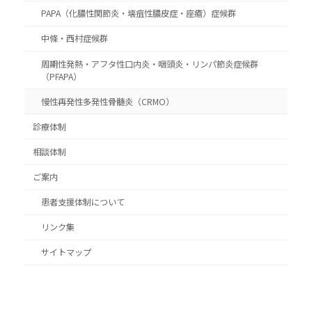
PAPA（化膿性関節炎・壊疽性膿皮症・座瘡）症候群
中條・西村症候群
周期性発熱・アフタ性口内炎・咽頭炎・リンパ節炎症候群
（PFAPA）
慢性再発性多発性骨髄炎（CRMO）
診療体制
相談体制
ご案内
患者支援体制について
リンク集
サイトマップ