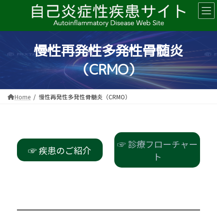
コ
ナ
ン
ビ
テ
ゲ
ン
ー
ツ
シ
慢性再発性多発性骨髄炎
へ
ョ
ス
ン
（CRMO）
キ
に
ッ
移
プ
動
Home
慢性再発性多発性骨髄炎（CRMO）
☞ 診療フローチャー
☞ 疾患のご紹介
ト