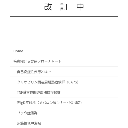
改 訂 中
Home
疾患紹介＆診療フローチャート
自己炎症性疾患とは…
クリオピリン関連周期熱症候群（CAPS）
TNF受容体関連周期性症候群
高IgD症候群（メバロン酸キナーゼ欠損症）
ブラウ症候群
家族性地中海熱