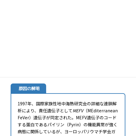
概 要
その名の通り地中海沿岸のユダヤ系民族を中心に、
トルコ、アルメニア、アラブの人々に多発する周期
性発熱症候群であり、発熱時間が12～72時間と比較
的短く、漿膜の無菌性炎症による腹痛・胸痛・関節
痛を伴う事を特徴とする。
原因の解明
1997年、国際家族性地中海熱研究会の詳細な連鎖解
析により、責任遺伝子として
MEFV
（MEditerranean
FeVer）遺伝子が同定された。MEFV遺伝子のコード
する蛋白であるパイリン（Pyrin）の機能異常が強く
病態に関係しているが、ヨーロッパリウマチ学会ガ