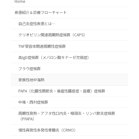
Home
疾患紹介＆診療フローチャート
自己炎症性疾患とは…
クリオピリン関連周期熱症候群（CAPS）
TNF受容体関連周期性症候群
高IgD症候群（メバロン酸キナーゼ欠損症）
ブラウ症候群
家族性地中海熱
PAPA（化膿性関節炎・壊疽性膿皮症・座瘡）症候群
中條・西村症候群
周期性発熱・アフタ性口内炎・咽頭炎・リンパ節炎症候群
（PFAPA）
慢性再発性多発性骨髄炎（CRMO）